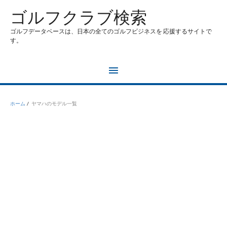
コ
ゴルフクラブ検索
ン
テ
ゴルフデータベースは、日本の全てのゴルフビジネスを 応援するサイトで
ン
す。
ツ
へ
ス
メ
キ
ッ
イ
プ
ホーム
ヤマハのモデル一覧
ン
メ
ニ
ュ
ー