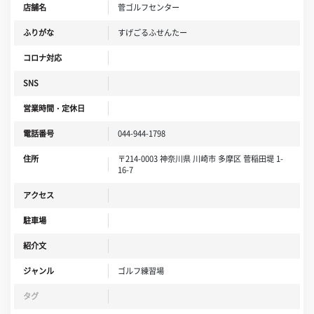
店舗名
菅ゴルフセンター
ふりがな
すげごるふせんたー
コロナ対応
SNS
営業時間・定休日
電話番号
044-944-1798
住所
〒214-0003 神奈川県 川崎市 多摩区 菅稲田堤 1-
16-7
アクセス
駐車場
紹介文
ジャンル
ゴルフ練習場
タグ