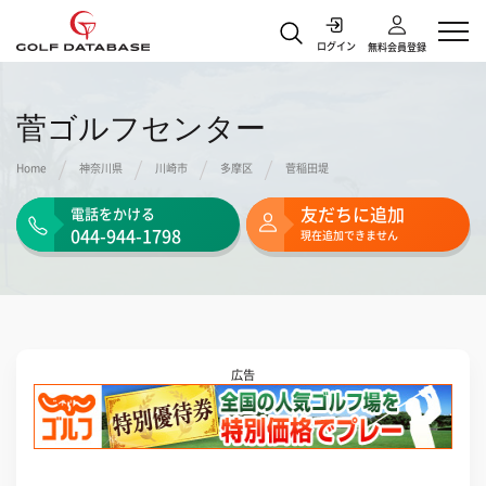
本ページはアフィリエイトプログラムによる収益を得ています
ログイン
無料会員登録
菅ゴルフセンター
Home
神奈川県
川崎市
多摩区
菅稲田堤
友だちに追加
電話をかける
044-944-1798
現在追加できません
広告