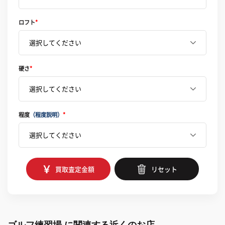
ロフト
*
硬さ
*
程度
（程度説明）
*
買取査定金額
リセット