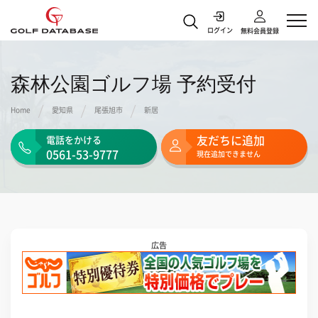
本ページはアフィリエイトプログラムによる収益を得ています
ログイン
無料会員登録
森林公園ゴルフ場 予約受付
Home
愛知県
尾張旭市
新居
友だちに追加
電話をかける
0561-53-9777
現在追加できません
広告