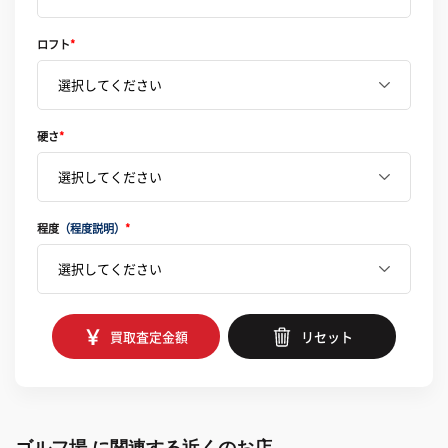
ロフト
*
硬さ
*
程度
（程度説明）
*
買取査定金額
リセット