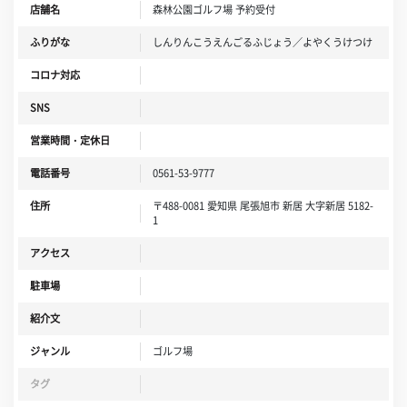
店舗名
森林公園ゴルフ場 予約受付
ふりがな
しんりんこうえんごるふじょう／よやくうけつけ
コロナ対応
SNS
営業時間・定休日
電話番号
0561-53-9777
住所
〒488-0081 愛知県 尾張旭市 新居 大字新居 5182-
1
アクセス
駐車場
紹介文
ジャンル
ゴルフ場
タグ