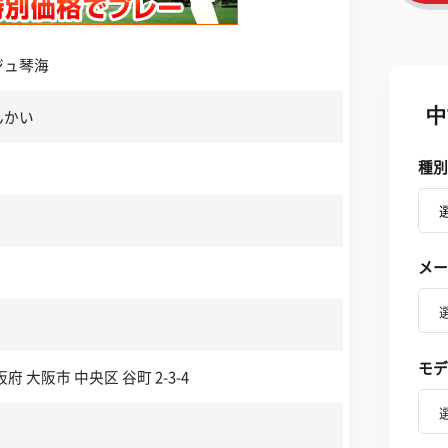
ジュ琴海
中
んかい
種別
メー
モデ
大阪府 大阪市 中央区 谷町 2-3-4