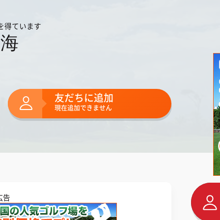
を得ています
琴海
友だちに追加
現在追加できません
広告