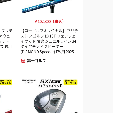
￥102,300（税込）
 ブリヂ
【第一ゴルフオリジナル】 ブリヂ
ェアウェ
ストン ゴルフ BX1ST フェアウェ
ィアマ
イウッド 藤倉 ジュエルライン 24
ズ 右用
ダイヤモンド スピーダー
(DIAMOND Speeder) FW用 2025
第一ゴルフ