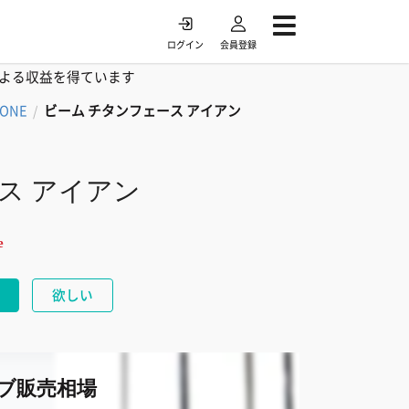
ログイン
会員登録
よる収益を得ています
TONE
ビーム チタンフェース アイアン
/
ス アイアン
e
欲しい
ブ販売相場