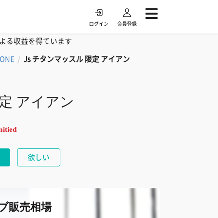
ログイン
会員登録
よる収益を得ています
TONE
Js チタンマッスル 限定 アイアン
/
限定 アイアン
itied
欲しい
ブ販売相場