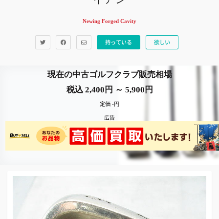
Newing Forged Cavity
持っている
欲しい
現在の中古ゴルフクラブ販売相場
税込 2,400円 ～ 5,900円
定価 -円
広告