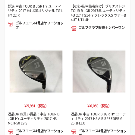
即決 中古 TOUR B JGR HY ユーティ
【初心者/中級者向け】ブリヂストン
リティ 2017 H4 JGRオリジナル TG1-
TOUR B JGR 2017年 ユーティリティ
HY 22 R
4U 22° TG1-HY フレックスS ツアーB
4UT UT4 4H
ゴルフエース4号店ヤフーショッ
プ
ゴルフクラブ販売ナンバーワン
￥5,981（税込）
￥6,050（税込）
返品OK お買い得品！中古 TOUR B
返品OK 中古 TOUR B JGR HY ユーテ
JGR HY ユーティリティ 2017 H3
ィリティ 2017 H5 AIR SPEEDER G
MCH-50 19 S
25 1FLEX
ゴルフエース4号店ヤフーショッ
ゴルフエース4号店ヤフーショッ