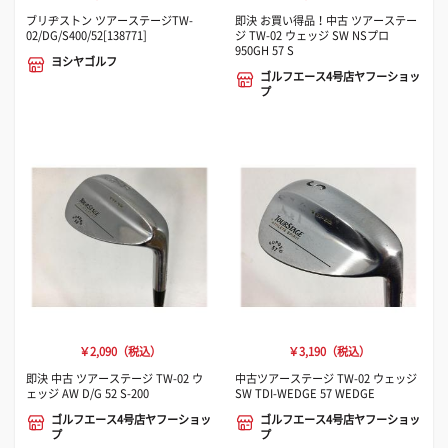
ブリヂストン ツアーステージTW-
即決 お買い得品！中古 ツアーステー
02/DG/S400/52[138771]
ジ TW-02 ウェッジ SW NSプロ
950GH 57 S
ヨシヤゴルフ
ゴルフエース4号店ヤフーショッ
プ
￥2,090（税込）
￥3,190（税込）
即決 中古 ツアーステージ TW-02 ウ
中古ツアーステージ TW-02 ウェッジ
ェッジ AW D/G 52 S-200
SW TDI-WEDGE 57 WEDGE
ゴルフエース4号店ヤフーショッ
ゴルフエース4号店ヤフーショッ
プ
プ