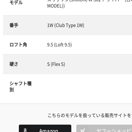
モデル
MODEL))
番手
1W (Club Type 1W)
ロフト角
9.5 (Loft 9.5)
硬さ
S (Flex S)
シャフト種
別
こちらのモデルを扱っている販売サイトを
Amazon
ヤフーショッピ