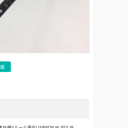
確認
仕様)(ルール適合) (SRIXON W-302(JP