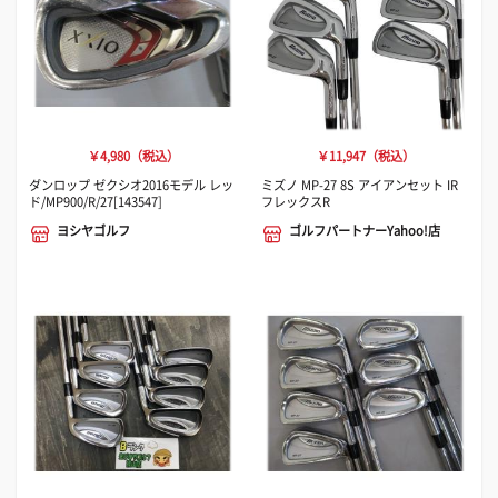
￥4,980（税込）
￥11,947（税込）
ダンロップ ゼクシオ2016モデル レッ
ミズノ MP-27 8S アイアンセット IR
ド/MP900/R/27[143547]
フレックスR
ヨシヤゴルフ
ゴルフパートナーYahoo!店