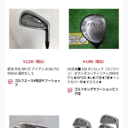
￥2,530（税込）
￥4,980（税込）
即決 中古 MP-27 アイアン 4I NSプロ
GK古城■ 928 ダンロップ（スリクソ
950GH 選択なし S
ン） ゼクシオユーティリティ2004モ
デル★MP300 ★L★27度★7番★ヘッ
ゴルフエース4号店ヤフーショッ
ドカバー有★オススメ★
プ
ゴルフキングヤフーショッピン
グ店