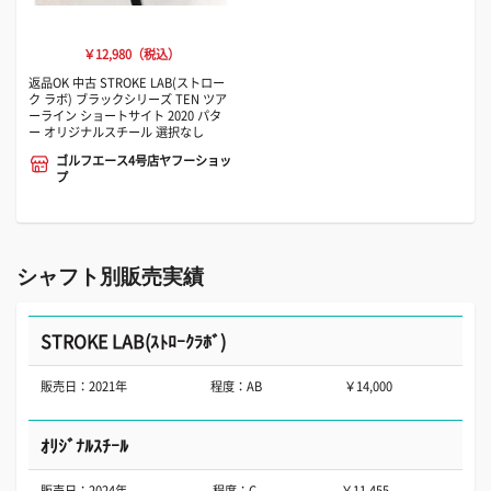
￥12,980（税込）
返品OK 中古 STROKE LAB(ストロー
ク ラボ) ブラックシリーズ TEN ツア
ーライン ショートサイト 2020 パタ
ー オリジナルスチール 選択なし
ゴルフエース4号店ヤフーショッ
プ
シャフト別販売実績
STROKE LAB(ｽﾄﾛｰｸﾗﾎﾞ)
販売日：2021年
程度：AB
￥14,000
ｵﾘｼﾞﾅﾙｽﾁｰﾙ
販売日：2024年
程度：C
￥11,455