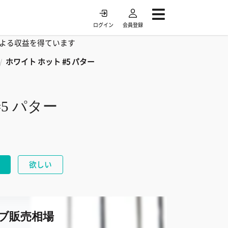
ログイン
会員登録
よる収益を得ています
ホワイト ホット #5 パター
/
5 パター
欲しい
ブ販売相場