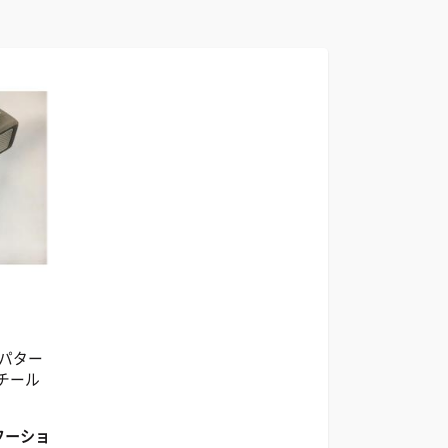
6 パター
スチール
フーショ