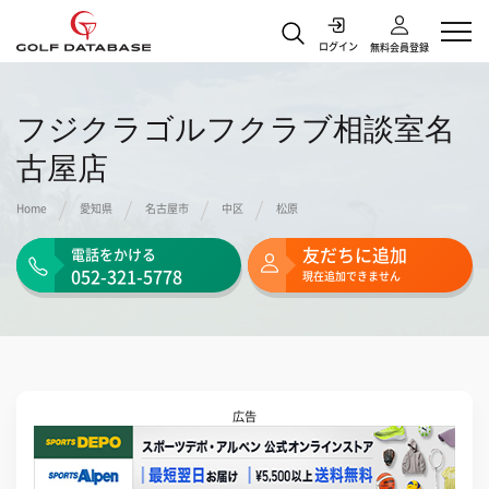
本ページはアフィリエイトプログラムによる収益を得ています
ログイン
無料会員登録
フジクラゴルフクラブ相談室名
古屋店
Home
愛知県
名古屋市
中区
松原
友だちに追加
電話をかける
052-321-5778
現在追加できません
広告