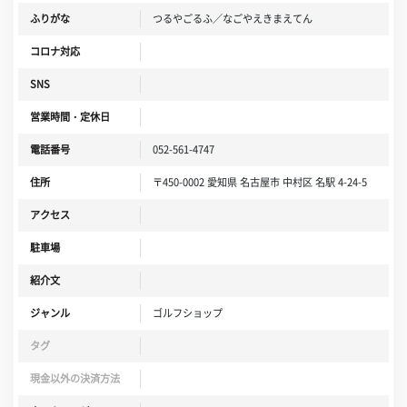
ふりがな
つるやごるふ／なごやえきまえてん
コロナ対応
SNS
営業時間・定休日
電話番号
052-561-4747
住所
〒450-0002 愛知県 名古屋市 中村区 名駅 4-24-5
アクセス
駐車場
紹介文
ジャンル
ゴルフショップ
タグ
現金以外の決済方法