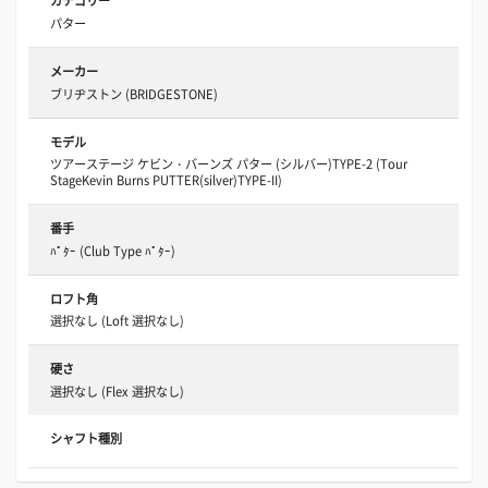
カテゴリー
パター
メーカー
ブリヂストン (BRIDGESTONE)
モデル
ツアーステージ ケビン・バーンズ パター (シルバー)TYPE-2 (Tour
StageKevin Burns PUTTER(silver)TYPE-II)
番手
ﾊﾟﾀｰ (Club Type ﾊﾟﾀｰ)
ロフト角
選択なし (Loft 選択なし)
硬さ
選択なし (Flex 選択なし)
シャフト種別