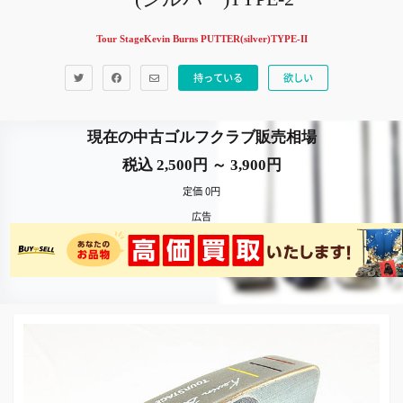
Tour StageKevin Burns PUTTER(silver)TYPE-II
持っている
欲しい
現在の中古ゴルフクラブ販売相場
税込 2,500円 ～ 3,900円
定価 0円
広告