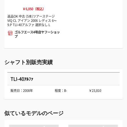
￥6,050（税込）
返品OK 中古 (5本)ツアーステージ
ViQ CL アイアン 2006 レディス 6〜
9.P TLI-40アルファ 選択なし L
ゴルフエース4号店ヤフーショッ
プ
シャフト別販売実績
TLI-40ｱﾙﾌｧ
販売日：2008年
程度：B-
￥23,810
似ているモデルのページ