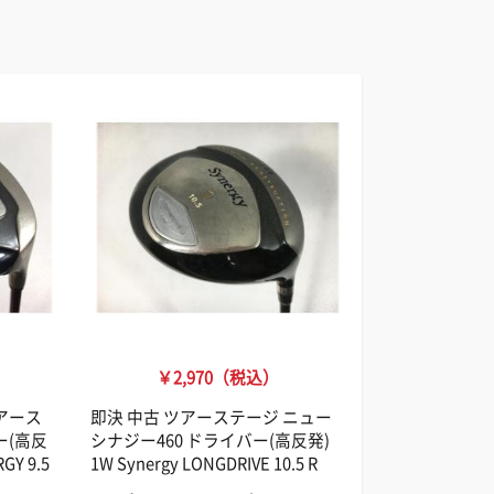
￥2,970（税込）
アース
即決 中古 ツアーステージ ニュー
ー(高反
シナジー460 ドライバー(高反発)
GY 9.5
1W Synergy LONGDRIVE 10.5 R