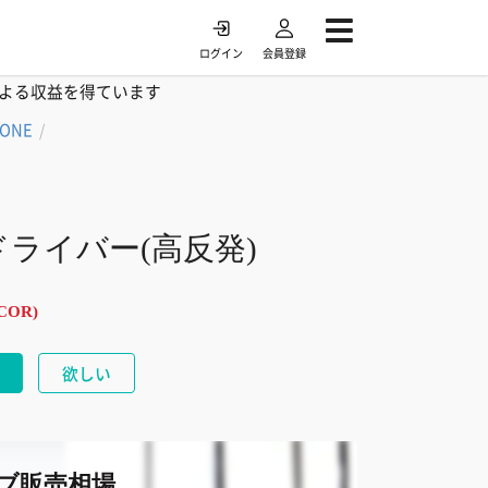
ログイン
会員登録
よる収益を得ています
TONE
/
ドライバー(高反発)
 COR)
欲しい
ブ販売相場