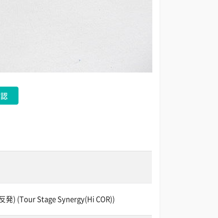
確認
ur Stage Synergy(Hi COR))