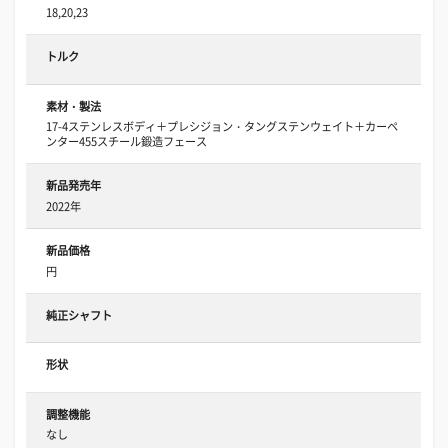
18,20,23
トルク
素材・製法
17-4ステンレスボディ＋プレシジョン・タングステンウェイト＋カーペ
ンター455スチール鍛造フェース
新品発売年
2022年
新品価格
円
純正シャフト
形状
調整機能
なし