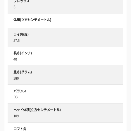
フレックス
S
体積(立方センチメートル)
ライ角(度)
57.5
長さ(インチ)
40
重さ(グラム)
380
バランス
D3
ヘッド体積(立方センチメートル)
109
ロフト角