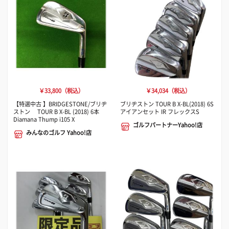
￥33,800（税込）
￥34,034（税込）
【特選中古 】BRIDGESTONE/ブリヂ
ブリヂストン TOUR B X-BL(2018) 6S
ストン TOUR B X-BL (2018) 6本
アイアンセット IR フレックスS
Diamana Thump i105 X
ゴルフパートナーYahoo!店
みんなのゴルフ Yahoo!店