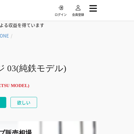
ログイン
会員登録
よる収益を得ています
TONE
/
 03(純鉄モデル)
TETSU MODEL)
欲しい
ブ販売相場