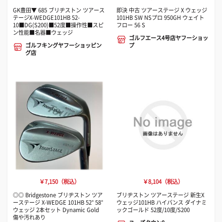
GK豊田▼ 685 ブリヂストン ツアース
即決 中古 ツアーステージ X ウェッジ
テージX-WEDGE101HB 52-
101HB SW NSプロ 950GH ウェイト
10■DG(S200)■52度■操作性■スピ
フロー 56 S
ン性能■名器■ウェッジ
ゴルフエース4号店ヤフーショッ
ゴルフキングヤフーショッピン
プ
グ店
￥7,150（税込）
￥8,104（税込）
◎◎ Bridgestone ブリヂストン ツア
ブリヂストン ツアーステージ 新生X
ーステージ X-WEDGE 101HB 52° 58°
ウェッジ101HB ハイバンス ダイナミ
ウェッジ 2本セット Dynamic Gold
ックゴールド 52度/10度/S200
傷や汚れあり